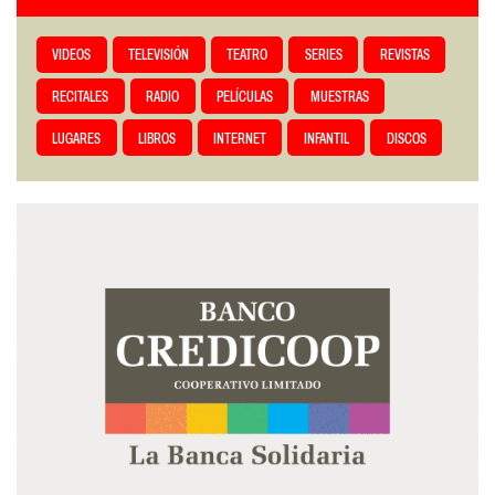
VIDEOS
TELEVISIÓN
TEATRO
SERIES
REVISTAS
RECITALES
RADIO
PELÍCULAS
MUESTRAS
LUGARES
LIBROS
INTERNET
INFANTIL
DISCOS