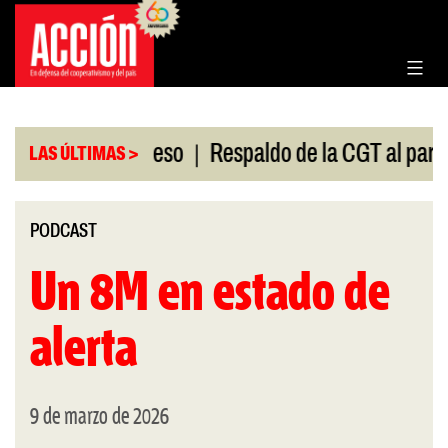
Saltar
al
contenido
|
ón en el Congreso
Respaldo de la CGT al paro univ
LAS ÚLTIMAS >
PODCAST
Un 8M en estado de
alerta
9 de marzo de 2026