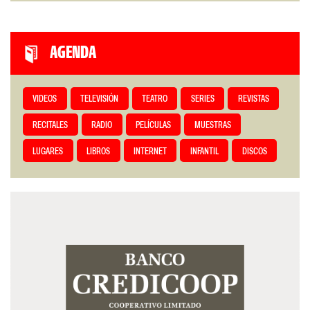
AGENDA
VIDEOS
TELEVISIÓN
TEATRO
SERIES
REVISTAS
RECITALES
RADIO
PELÍCULAS
MUESTRAS
LUGARES
LIBROS
INTERNET
INFANTIL
DISCOS