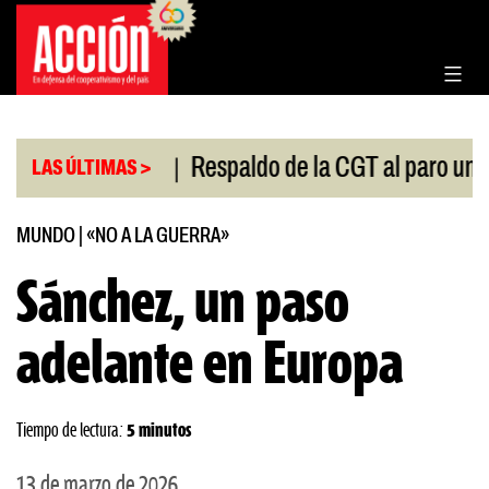
Saltar
al
contenido
|
l Congreso
Respaldo de la CGT al paro universitar
LAS ÚLTIMAS >
MUNDO
|
«NO A LA GUERRA»
Sánchez, un paso
adelante en Europa
Tiempo de lectura:
5 minutos
13 de marzo de 2026