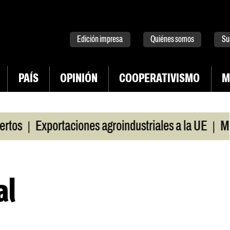
tter
instagram
tiktok
Youtube
Spotify
Edición impresa
Quiénes somos
Su
PAÍS
OPINIÓN
COOPERATIVISMO
M
|
Exportaciones agroindustriales a la UE
Morosidad
al