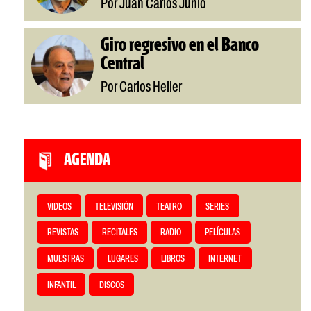
Por Juan Carlos Junio
Giro regresivo en el Banco
Central
Por Carlos Heller
AGENDA
VIDEOS
TELEVISIÓN
TEATRO
SERIES
REVISTAS
RECITALES
RADIO
PELÍCULAS
MUESTRAS
LUGARES
LIBROS
INTERNET
INFANTIL
DISCOS