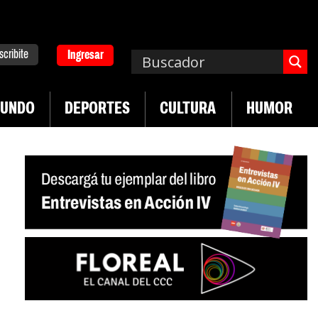
scribite
Ingresar
UNDO
DEPORTES
CULTURA
HUMOR
|
 en jóvenes precarizados
Cae la actividad en se