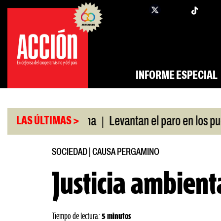
Saltar
twi
facebook
al
contenido
INFORME ESPECIAL
|
|
swap con China
Levantan el paro en los puertos
LAS ÚLTIMAS >
SOCIEDAD
|
CAUSA PERGAMINO
Justicia ambient
Tiempo de lectura:
5 minutos