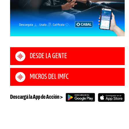
DESDE LA GENTE
MICROS DEL IMFC
Descargá la App de Acción >