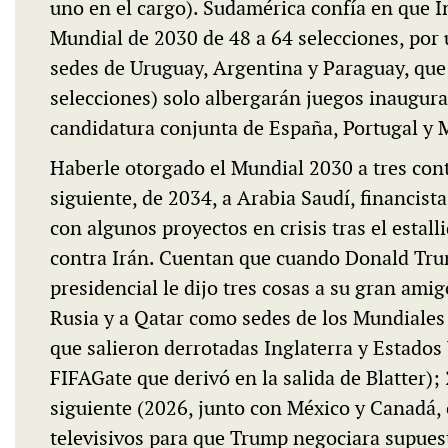
uno en el cargo). Sudamérica confía en que I
Mundial de 2030 de 48 a 64 selecciones, por ú
sedes de Uruguay, Argentina y Paraguay, que
selecciones) solo albergarán juegos inaugural
candidatura conjunta de España, Portugal y 
Haberle otorgado el Mundial 2030 a tres cont
siguiente, de 2034, a Arabia Saudí, financist
con algunos proyectos en crisis tras el estall
contra Irán. Cuentan que cuando Donald Tru
presidencial le dijo tres cosas a su gran ami
Rusia y a Qatar como sedes de los Mundiales
que salieron derrotadas Inglaterra y Estados
FIFAGate que derivó en la salida de Blatter)
siguiente (2026, junto con México y Canadá,
televisivos para que Trump negociara supues