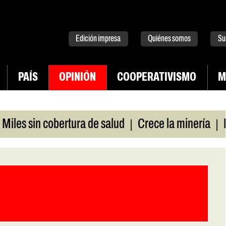
tter
instagram
tiktok
Youtube
Spotify
Edición impresa
Quiénes somos
Su
PAÍS
OPINIÓN
COOPERATIVISMO
M
|
|
in cobertura de salud
Crece la minería
La Pamp