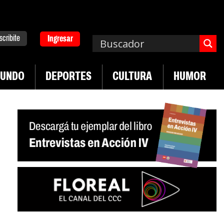
scribite
Ingresar
UNDO
DEPORTES
CULTURA
HUMOR
|
a. Emergencia en salud mental
Los 43 estudiant