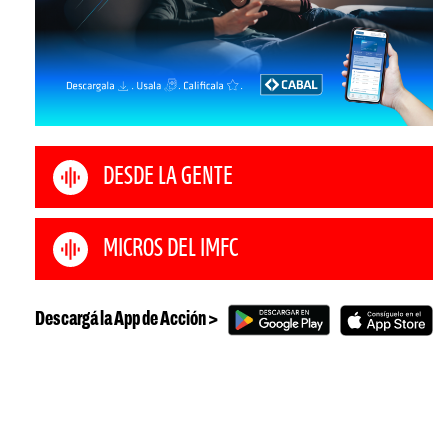
DESDE LA GENTE
MICROS DEL IMFC
Descargá la App de Acción >