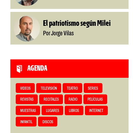
El patriotismo según Milei
Por Jorge Vilas
AGENDA
VIDEOS
TELEVISIÓN
TEATRO
SERIES
REVISTAS
RECITALES
RADIO
PELÍCULAS
MUESTRAS
LUGARES
LIBROS
INTERNET
INFANTIL
DISCOS