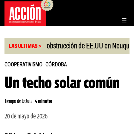
Saltar
al
contenido
|
rotesta por obstrucción de EE.UU en Neuquén
Mig
LAS ÚLTIMAS >
COOPERATIVISMO
|
CÓRDOBA
Un techo solar común
Tiempo de lectura:
4 minutos
20 de mayo de 2026