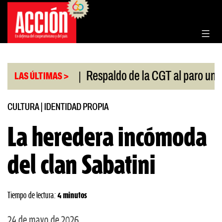
Saltar
al
contenido
|
l Congreso
Respaldo de la CGT al paro universitar
LAS ÚLTIMAS >
CULTURA
|
IDENTIDAD PROPIA
La heredera incómoda
del clan Sabatini
Tiempo de lectura:
4 minutos
24 de mayo de 2026