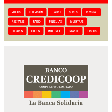
VIDEOS
TELEVISIÓN
TEATRO
SERIES
REVISTAS
RECITALES
RADIO
PELÍCULAS
MUESTRAS
LUGARES
LIBROS
INTERNET
INFANTIL
DISCOS