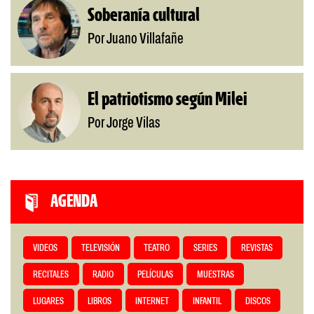
Soberanía cultural
Por Juano Villafañe
El patriotismo según Milei
Por Jorge Vilas
AGENDA
VIDEOS
TELEVISIÓN
TEATRO
SERIES
REVISTAS
RECITALES
RADIO
PELÍCULAS
MUESTRAS
LUGARES
LIBROS
INTERNET
INFANTIL
DISCOS