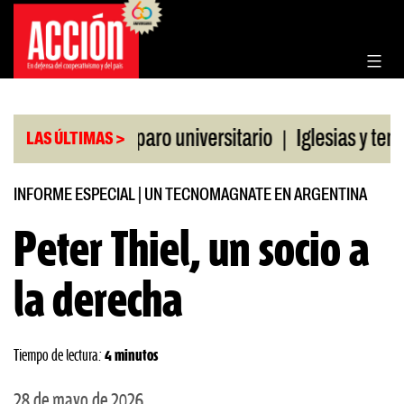
Saltar
al
contenido
|
la CGT al paro universitario
Iglesias y templos a
LAS ÚLTIMAS >
INFORME ESPECIAL
|
UN TECNOMAGNATE EN ARGENTINA
Peter Thiel, un socio a
la derecha
Tiempo de lectura:
4 minutos
28 de mayo de 2026