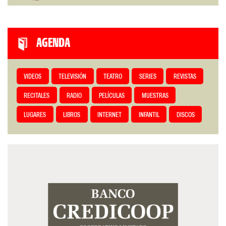
AGENDA
VIDEOS
TELEVISIÓN
TEATRO
SERIES
REVISTAS
RECITALES
RADIO
PELÍCULAS
MUESTRAS
LUGARES
LIBROS
INTERNET
INFANTIL
DISCOS