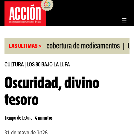
Saltar
al
contenido
|
la Corte por cobertura de medicamentos
Uruguay f
LAS ÚLTIMAS >
CULTURA
|
LOS 80 BAJO LA LUPA
Oscuridad, divino
tesoro
Tiempo de lectura:
4 minutos
31 de mayo de 2026