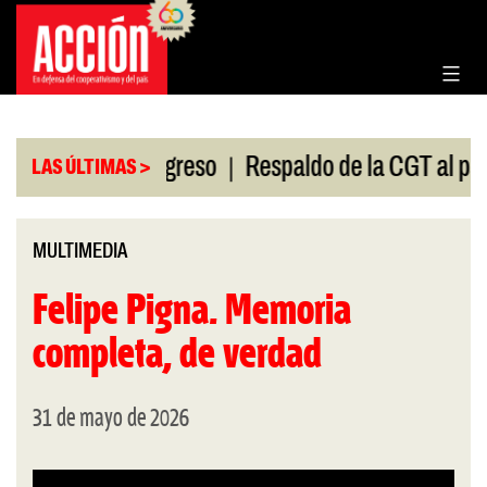
Saltar
al
contenido
|
sión en el Congreso
Respaldo de la CGT al paro un
LAS ÚLTIMAS >
MULTIMEDIA
Felipe Pigna. Memoria
completa, de verdad
31 de mayo de 2026