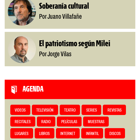
Soberanía cultural
Por Juano Villafañe
El patriotismo según Milei
Por Jorge Vilas
AGENDA
VIDEOS
TELEVISIÓN
TEATRO
SERIES
REVISTAS
RECITALES
RADIO
PELÍCULAS
MUESTRAS
LUGARES
LIBROS
INTERNET
INFANTIL
DISCOS