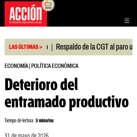
Saltar
al
contenido
|
el Congreso
Respaldo de la CGT al paro universitar
LAS ÚLTIMAS >
ECONOMÍA
|
POLÍTICA ECONÓMICA
Deterioro del
entramado productivo
Tiempo de lectura:
3 minutos
31 de mayo de 2026