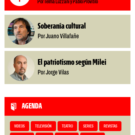
Por Telma Luzzani y Pablo Provitilo
Soberanía cultural
Por Juano Villafañe
El patriotismo según Milei
Por Jorge Vilas
AGENDA
VIDEOS
TELEVISIÓN
TEATRO
SERIES
REVISTAS