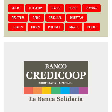
VIDEOS
TELEVISIÓN
TEATRO
SERIES
REVISTAS
RECITALES
RADIO
PELÍCULAS
MUESTRAS
LUGARES
LIBROS
INTERNET
INFANTIL
DISCOS