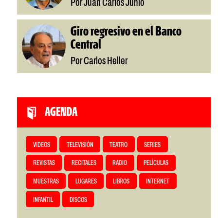
Por Juan Carlos Junio
Giro regresivo en el Banco
Central
Por Carlos Heller
AGENDA
VIDEOS
TELEVISIÓN
TEATRO
SERIES
REVISTAS
RECITALES
RADIO
PELÍCULAS
MUESTRAS
LUGARES
LIBROS
INTERNET
INFANTIL
DISCOS