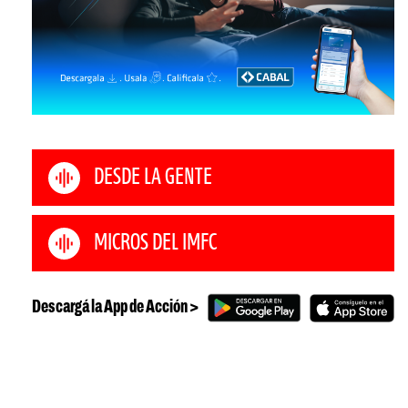
DESDE LA GENTE
MICROS DEL IMFC
Descargá la App de Acción >