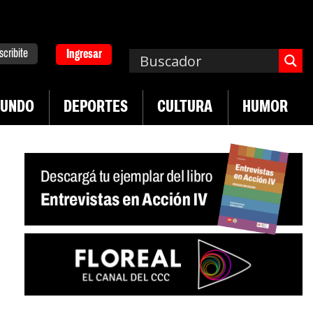
scribite
Ingresar
UNDO
DEPORTES
CULTURA
HUMOR
|
d en jóvenes precarizados
Cae la actividad en s