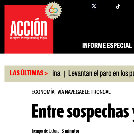
Saltar
twi
facebook
al
contenido
INFORME ESPECIAL
|
|
 swap con China
Levantan el paro en los puertos
LAS ÚLTIMAS >
ECONOMÍA
|
VÍA NAVEGABLE TRONCAL
Entre sospechas
Tiempo de lectura:
5 minutos