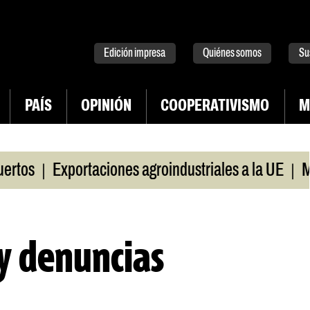
tter
instagram
tiktok
Youtube
Spotify
Edición impresa
Quiénes somos
Su
PAÍS
OPINIÓN
COOPERATIVISMO
M
|
Exportaciones agroindustriales a la UE
Morosida
 y denuncias