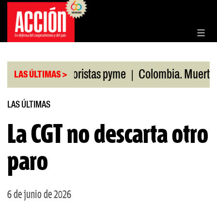
Saltar
al
contenido
|
en ventas minoristas pyme
Colombia. Muertos po
LAS ÚLTIMAS >
LAS ÚLTIMAS
La CGT no descarta otro
paro
6 de junio de 2026