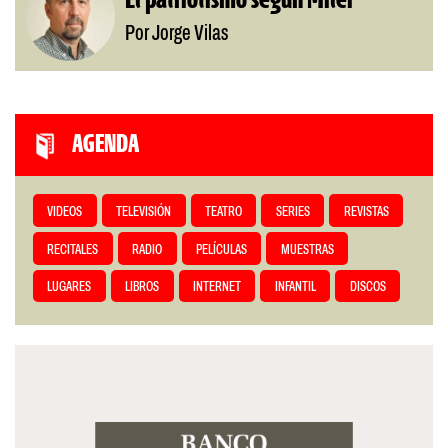
El patriotismo según Milei
Por Jorge Vilas
AGENDA
VIDEOS
TELEVISIÓN
TEATRO
SERIES
REVISTAS
RECITALES
RADIO
PELÍCULAS
MUESTRAS
LUGARES
LIBROS
INTERNET
INFANTIL
DISCOS