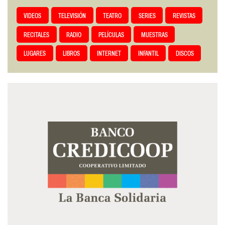
VIDEOS
TELEVISIÓN
TEATRO
SERIES
REVISTAS
RECITALES
RADIO
PELÍCULAS
MUESTRAS
LUGARES
LIBROS
INTERNET
INFANTIL
DISCOS