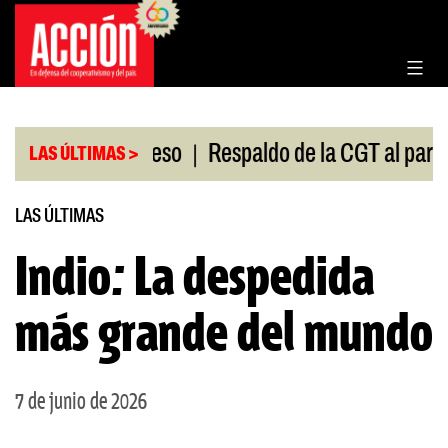
Saltar
al
contenido
|
ión en el Congreso
Respaldo de la CGT al paro uni
LAS ÚLTIMAS >
LAS ÚLTIMAS
Indio: La despedida
más grande del mundo
7 de junio de 2026