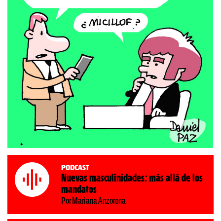
Podcast
Nuevas masculinidades: más allá de los
mandatos
Por Mariana Anzorena