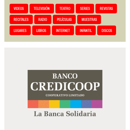
VIDEOS
TELEVISIÓN
TEATRO
SERIES
REVISTAS
RECITALES
RADIO
PELÍCULAS
MUESTRAS
LUGARES
LIBROS
INTERNET
INFANTIL
DISCOS