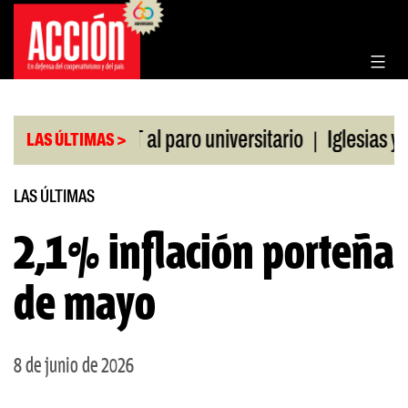
Saltar
al
contenido
|
ldo de la CGT al paro universitario
Iglesias y te
LAS ÚLTIMAS >
LAS ÚLTIMAS
2,1% inflación porteña
de mayo
8 de junio de 2026