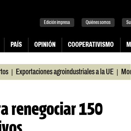
tter
instagram
tiktok
Youtube
Spotify
Edición impresa
Quiénes somos
Su
PAÍS
OPINIÓN
COOPERATIVISMO
M
|
|
Exportaciones agroindustriales a la UE
Morosid
ra renegociar 150
ivos