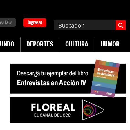
scribite
Ingresar
UNDO
DEPORTES
CULTURA
HUMOR
|
ad en jóvenes precarizados
Cae la actividad en s