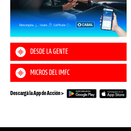
DESDE LA GENTE
MICROS DEL IMFC
Descargá la App de Acción >