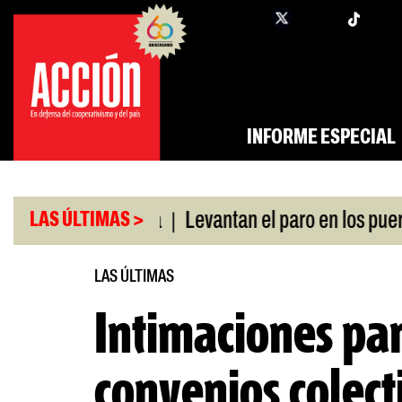
Saltar
twi
facebook
al
contenido
INFORME ESPECIAL
|
 swap con China
Levantan el paro en los puertos
LAS ÚLTIMAS >
LAS ÚLTIMAS
Intimaciones pa
convenios colect