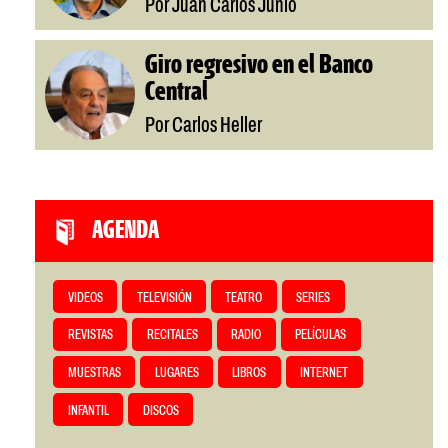
Por Juan Carlos Junio
Giro regresivo en el Banco
Central
Por Carlos Heller
AGENDA
VIDEOS
TELEVISIÓN
TEATRO
SERIES
REVISTAS
RECITALES
RADIO
PELÍCULAS
MUESTRAS
LUGARES
LIBROS
INTERNET
INFANTIL
DISCOS