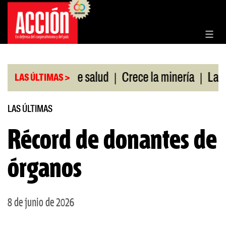
Saltar
al
contenido
|
|
sin cobertura de salud
Crece la minería
La Pam
LAS ÚLTIMAS >
LAS ÚLTIMAS
Récord de donantes de
órganos
8 de junio de 2026