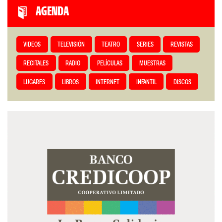
AGENDA
VIDEOS
TELEVISIÓN
TEATRO
SERIES
REVISTAS
RECITALES
RADIO
PELÍCULAS
MUESTRAS
LUGARES
LIBROS
INTERNET
INFANTIL
DISCOS