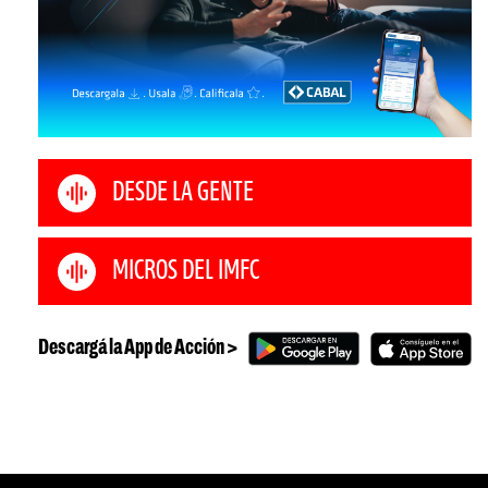
DESDE LA GENTE
MICROS DEL IMFC
Descargá la App de Acción >