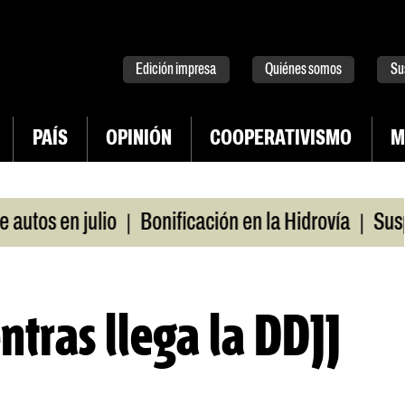
tter
instagram
tiktok
Youtube
Spotify
Edición impresa
Quiénes somos
Su
PAÍS
OPINIÓN
COOPERATIVISMO
M
|
|
os en julio
Bonificación en la Hidrovía
Suspende
ntras llega la DDJJ