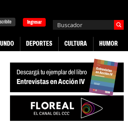
scribite
Ingresar
UNDO
DEPORTES
CULTURA
HUMOR
|
n desregulación del practicaje
Denuncias por vi