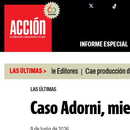
Saltar
twi
facebook
al
contenido
INFORME ESPECIAL
|
|
de gira
Feria de Editores
Cae producción de aut
LAS ÚLTIMAS >
LAS ÚLTIMAS
Caso Adorni, mie
9 de junio de 2026