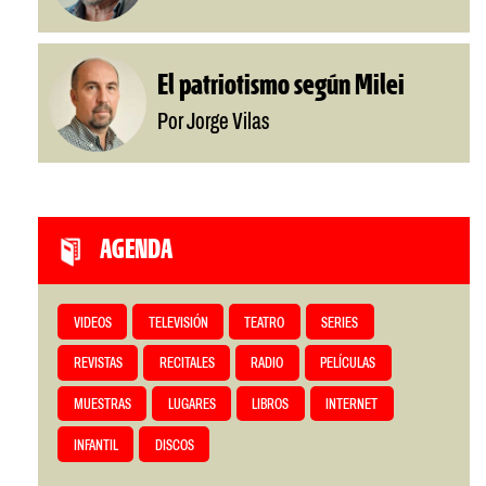
El patriotismo según Milei
Por Jorge Vilas
AGENDA
VIDEOS
TELEVISIÓN
TEATRO
SERIES
REVISTAS
RECITALES
RADIO
PELÍCULAS
MUESTRAS
LUGARES
LIBROS
INTERNET
INFANTIL
DISCOS