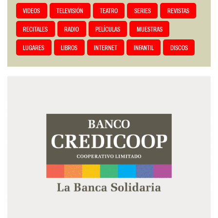
VIDEOS
TELEVISIÓN
TEATRO
SERIES
REVISTAS
RECITALES
RADIO
PELÍCULAS
MUESTRAS
LUGARES
LIBROS
INTERNET
INFANTIL
DISCOS