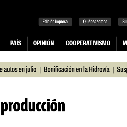
tter
instagram
tiktok
Youtube
Spotify
Edición impresa
Quiénes somos
Su
PAÍS
OPINIÓN
COOPERATIVISMO
M
|
|
os en julio
Bonificación en la Hidrovía
Suspende
 producción