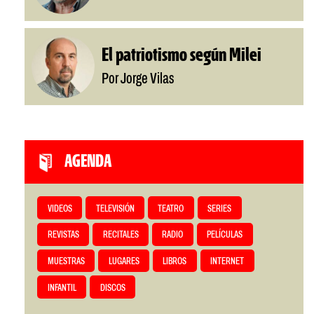
El patriotismo según Milei
Por Jorge Vilas
AGENDA
VIDEOS
TELEVISIÓN
TEATRO
SERIES
REVISTAS
RECITALES
RADIO
PELÍCULAS
MUESTRAS
LUGARES
LIBROS
INTERNET
INFANTIL
DISCOS