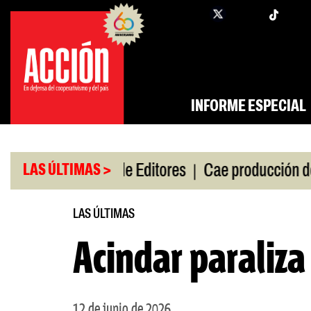
Saltar
twi
facebook
al
contenido
INFORME ESPECIAL
|
|
de gira
Feria de Editores
Cae producción de aut
LAS ÚLTIMAS >
LAS ÚLTIMAS
Acindar paraliza
12 de junio de 2026