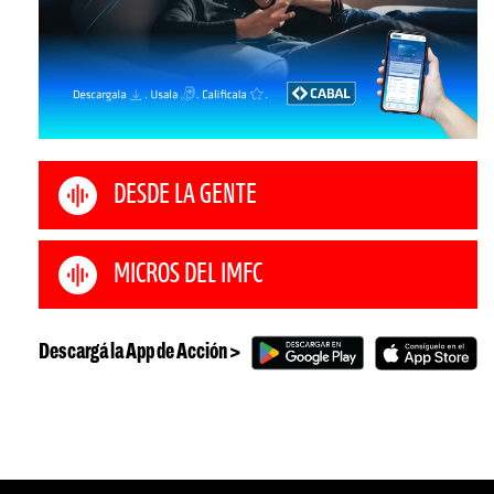
DESDE LA GENTE
MICROS DEL IMFC
Descargá la App de Acción >