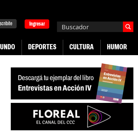
scribite
Ingresar
UNDO
DEPORTES
CULTURA
HUMOR
|
n desregulación del practicaje
Denuncias por vi