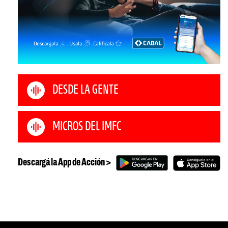
DESDE LA GENTE
MICROS DEL IMFC
Descargá la App de Acción >