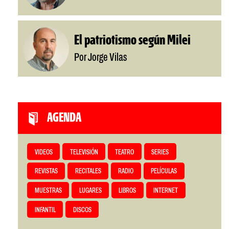
El patriotismo según Milei
Por Jorge Vilas
AGENDA
VIDEOS
TELEVISIÓN
TEATRO
SERIES
REVISTAS
RECITALES
RADIO
PELÍCULAS
MUESTRAS
LUGARES
LIBROS
INTERNET
INFANTIL
DISCOS