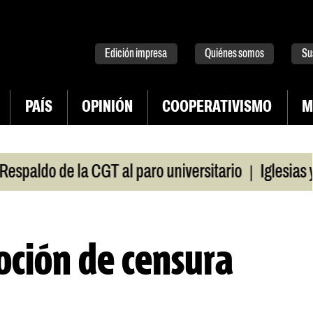
tter
instagram
tiktok
Youtube
Spotify
Edición impresa
Quiénes somos
Su
PAÍS
OPINIÓN
COOPERATIVISMO
M
|
aldo de la CGT al paro universitario
Iglesias y t
oción de censura