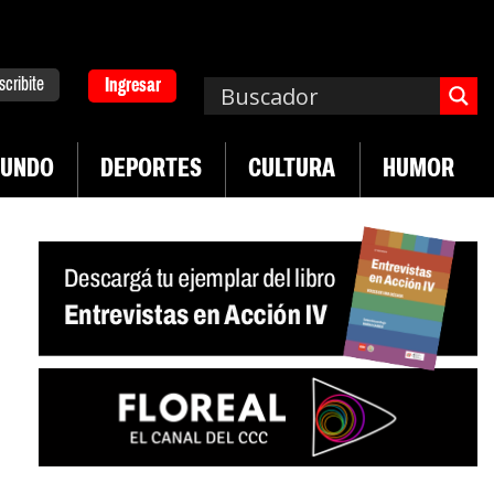
scribite
Ingresar
UNDO
DEPORTES
CULTURA
HUMOR
|
emplos asisten económicamente a la población
Indu