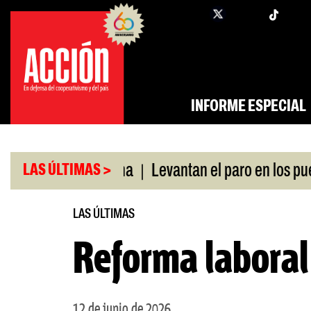
Saltar
twi
facebook
al
contenido
INFORME ESPECIAL
|
vó swap con China
Levantan el paro en los puerto
LAS ÚLTIMAS >
LAS ÚLTIMAS
Reforma laboral
12 de junio de 2026