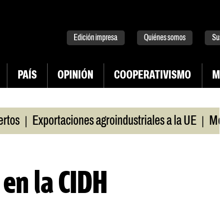
tter
instagram
tiktok
Youtube
Spotify
Edición impresa
Quiénes somos
Su
PAÍS
OPINIÓN
COOPERATIVISMO
M
|
|
s
Exportaciones agroindustriales a la UE
Morosi
 en la CIDH