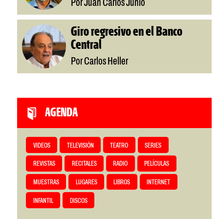
Por Juan Carlos Junio
Giro regresivo en el Banco
Central
Por Carlos Heller
AGENDA
VIDEOS
TELEVISIÓN
TEATRO
SERIES
REVISTAS
RECITALES
RADIO
PELÍCULAS
MUESTRAS
LUGARES
LIBROS
INTERNET
INFANTIL
DISCOS