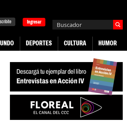
scribite
Ingresar
UNDO
DEPORTES
CULTURA
HUMOR
|
dad en jóvenes precarizados
Cae la actividad en