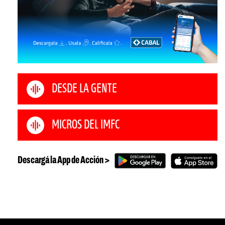
DESDE LA GENTE
MICROS DEL IMFC
Descargá la App de Acción >