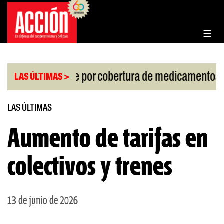
Saltar
al
contenido
|
allo de la Corte por cobertura de medicamentos
U
LAS ÚLTIMAS >
LAS ÚLTIMAS
Aumento de tarifas en
colectivos y trenes
13 de junio de 2026