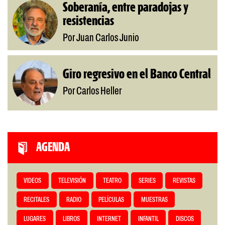
Soberanía, entre paradojas y
resistencias
Por Juan Carlos Junio
Giro regresivo en el Banco Central
Por Carlos Heller
AGENDA
VIDEOS
TELEVISIÓN
TEATRO
SERIES
REVISTAS
RECITALES
RADIO
PELÍCULAS
MUESTRAS
LUGARES
LIBROS
INTERNET
INFANTIL
DISCOS