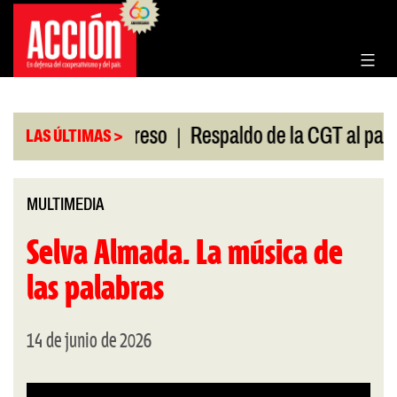
Saltar
al
contenido
|
ión en el Congreso
Respaldo de la CGT al paro univ
LAS ÚLTIMAS >
MULTIMEDIA
Selva Almada. La música de
las palabras
14 de junio de 2026