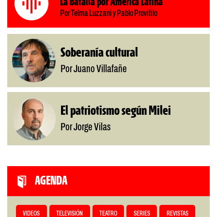
La batalla por América Latina
Por Telma Luzzani y Pablo Provitilo
Soberanía cultural
Por Juano Villafañe
El patriotismo según Milei
Por Jorge Vilas
AGENDA
VIDEOS
TELEVISIÓN
TEATRO
SERIES
REVISTAS