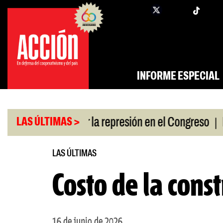
Saltar
twi
facebook
al
contenido
INFORME ESPECIAL
|
n a policías por la represión en el Congreso
Resp
LAS ÚLTIMAS >
LAS ÚLTIMAS
Costo de la cons
16 de junio de 2026