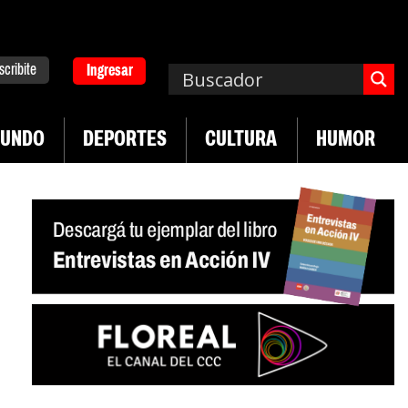
scribite
Ingresar
UNDO
DEPORTES
CULTURA
HUMOR
|
emplos asisten económicamente a la población
Indu