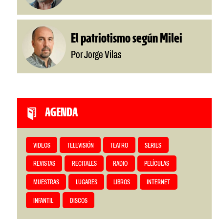
El patriotismo según Milei
Por Jorge Vilas
AGENDA
VIDEOS
TELEVISIÓN
TEATRO
SERIES
REVISTAS
RECITALES
RADIO
PELÍCULAS
MUESTRAS
LUGARES
LIBROS
INTERNET
INFANTIL
DISCOS