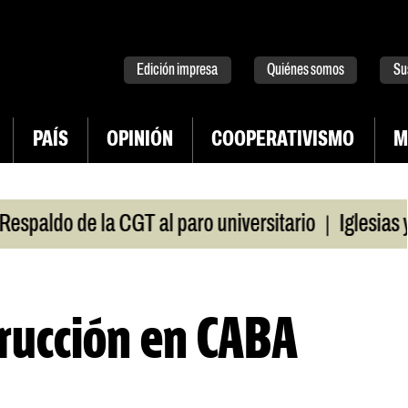
tter
instagram
tiktok
Youtube
Spotify
Edición impresa
Quiénes somos
Su
PAÍS
OPINIÓN
COOPERATIVISMO
M
|
aldo de la CGT al paro universitario
Iglesias y t
trucción en CABA