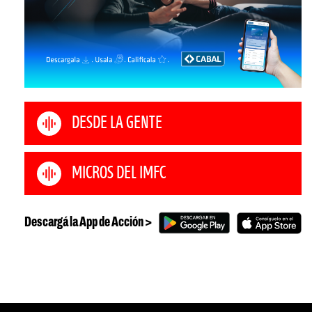
DESDE LA GENTE
MICROS DEL IMFC
Descargá la App de Acción >