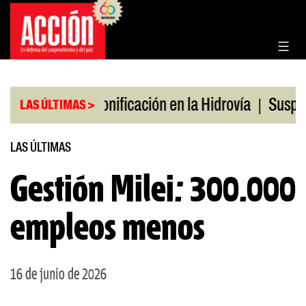
Saltar
al
contenido
|
|
 en julio
Bonificación en la Hidrovía
Suspenden
LAS ÚLTIMAS >
LAS ÚLTIMAS
Gestión Milei: 300.000
empleos menos
16 de junio de 2026