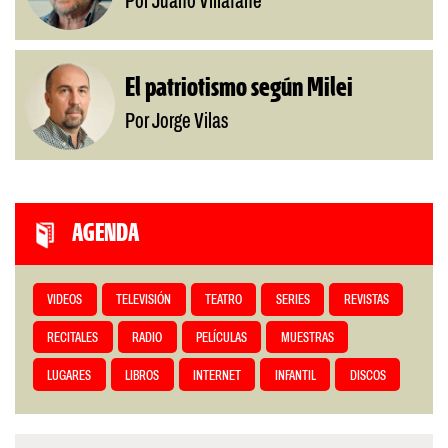
Por Juano Villafañe
El patriotismo según Milei
Por Jorge Vilas
AGENDA
VIDEOS
TELEVISIÓN
TEATRO
SERIES
REVISTAS
RECITALES
RADIO
PELÍCULAS
MUESTRAS
LUGARES
LIBROS
INTERNET
INFANTIL
DISCOS