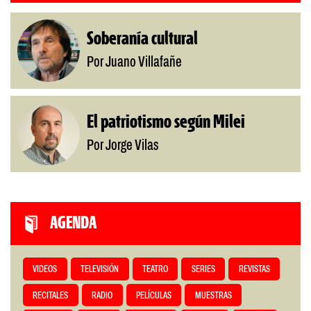
Soberanía cultural
Por Juano Villafañe
El patriotismo según Milei
Por Jorge Vilas
AGENDA
VIDEOS
TELEVISIÓN
TEATRO
SERIES
REVISTAS
RECITALES
RADIO
PELÍCULAS
MUESTRAS