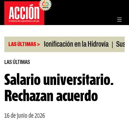
Saltar
al
contenido
|
|
os en julio
Bonificación en la Hidrovía
Suspende
LAS ÚLTIMAS >
LAS ÚLTIMAS
Salario universitario.
Rechazan acuerdo
16 de junio de 2026