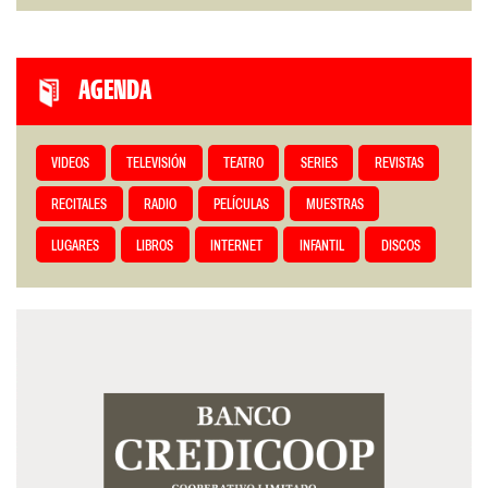
AGENDA
VIDEOS
TELEVISIÓN
TEATRO
SERIES
REVISTAS
RECITALES
RADIO
PELÍCULAS
MUESTRAS
LUGARES
LIBROS
INTERNET
INFANTIL
DISCOS