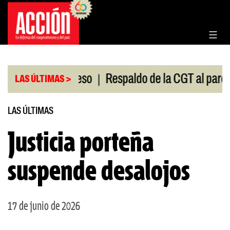
Saltar
al
contenido
|
ión en el Congreso
Respaldo de la CGT al paro univ
LAS ÚLTIMAS >
LAS ÚLTIMAS
Justicia porteña
suspende desalojos
17 de junio de 2026