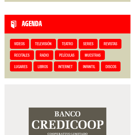
AGENDA
VIDEOS
TELEVISIÓN
TEATRO
SERIES
REVISTAS
RECITALES
RADIO
PELÍCULAS
MUESTRAS
LUGARES
LIBROS
INTERNET
INFANTIL
DISCOS