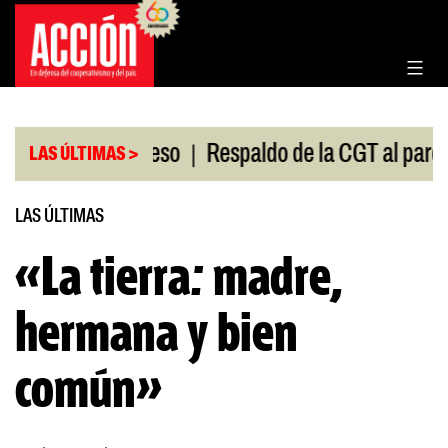
Saltar
al
contenido
|
ión en el Congreso
Respaldo de la CGT al paro univ
LAS ÚLTIMAS >
LAS ÚLTIMAS
«La tierra: madre,
hermana y bien
común»