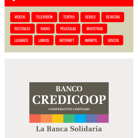
VIDEOS
TELEVISIÓN
TEATRO
SERIES
REVISTAS
RECITALES
RADIO
PELÍCULAS
MUESTRAS
LUGARES
LIBROS
INTERNET
INFANTIL
DISCOS