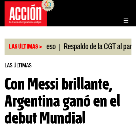
Saltar
al
contenido
|
ión en el Congreso
Respaldo de la CGT al paro uni
LAS ÚLTIMAS >
LAS ÚLTIMAS
Con Messi brillante,
Argentina ganó en el
debut Mundial