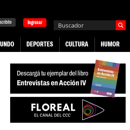
scribite
Ingresar
UNDO
DEPORTES
CULTURA
HUMOR
|
n Neuquén
Miguel Díaz-Canel: «Es un genocidio»