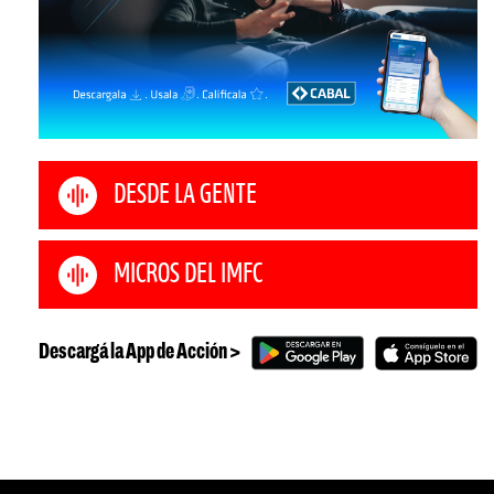
DESDE LA GENTE
MICROS DEL IMFC
Descargá la App de Acción >