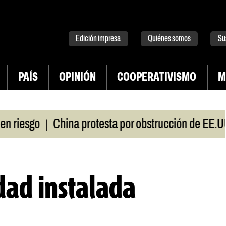
tter
instagram
tiktok
Youtube
Spotify
Edición impresa
Quiénes somos
Su
PAÍS
OPINIÓN
COOPERATIVISMO
M
|
iesgo
China protesta por obstrucción de EE.UU e
dad instalada