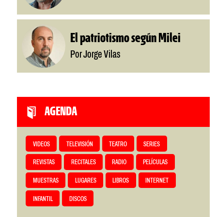
El patriotismo según Milei
Por Jorge Vilas
AGENDA
VIDEOS
TELEVISIÓN
TEATRO
SERIES
REVISTAS
RECITALES
RADIO
PELÍCULAS
MUESTRAS
LUGARES
LIBROS
INTERNET
INFANTIL
DISCOS