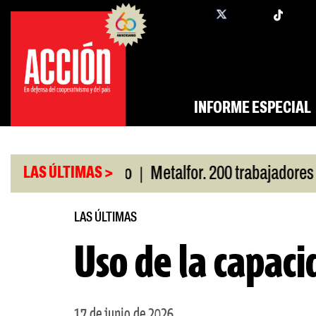
Saltar
twi
facebook
al
contenido
INFORME ESPECIAL
|
por San Cayetano
Metalfor. 200 trabajadores en r
LAS ÚLTIMAS >
LAS ÚLTIMAS
Uso de la capaci
17 de junio de 2026