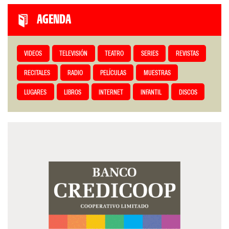
AGENDA
VIDEOS
TELEVISIÓN
TEATRO
SERIES
REVISTAS
RECITALES
RADIO
PELÍCULAS
MUESTRAS
LUGARES
LIBROS
INTERNET
INFANTIL
DISCOS