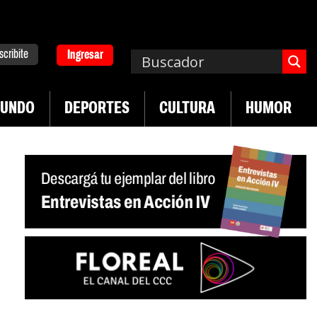
scribite
Ingresar
UNDO
DEPORTES
CULTURA
HUMOR
|
desregulación del practicaje
Denuncias por viol