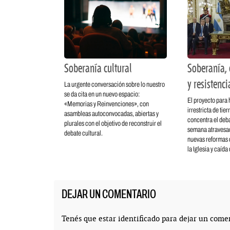
Soberanía cultural
Soberanía, 
y resistenci
La urgente conversación sobre lo nuestro
se da cita en un nuevo espacio:
El proyecto para 
«Memorias y Reinvenciones», con
irrestricta de tie
asambleas autoconvocadas, abiertas y
concentra el deba
plurales con el objetivo de reconstruir el
semana atravesad
debate cultural.
nuevas reformas d
la Iglesia y caída
DEJAR UN COMENTARIO
Tenés que estar
identificado
para dejar un comen