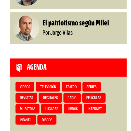
El patriotismo según Milei
Por Jorge Vilas
AGENDA
VIDEOS
TELEVISIÓN
TEATRO
SERIES
REVISTAS
RECITALES
RADIO
PELÍCULAS
MUESTRAS
LUGARES
LIBROS
INTERNET
INFANTIL
DISCOS