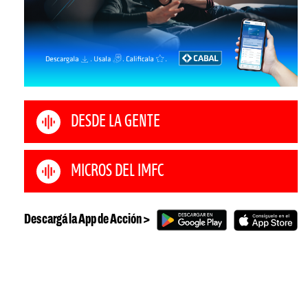
DESDE LA GENTE
MICROS DEL IMFC
Descargá la App de Acción >