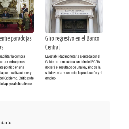
entre paradojas
Giro regresivo en el Banco
as
Central
habilitar la compra
La estabilidad monetaria alentada por el
rras por extranjeros
Gobierno como única función del BCRA
te político en una
no será el resultado de una ley, sino de la
a por movilizaciones y
solidez de la economía, la producción y el
el Gobierno. Críticas de
empleo.
 del apoyo al oficialismo.
tario.