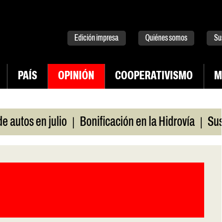
tter
instagram
tiktok
Youtube
Spotify
Edición impresa
Quiénes somos
Su
PAÍS
OPINIÓN
COOPERATIVISMO
M
|
|
en julio
Bonificación en la Hidrovía
Suspenden 