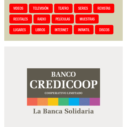
VIDEOS
TELEVISIÓN
TEATRO
SERIES
REVISTAS
RECITALES
RADIO
PELÍCULAS
MUESTRAS
LUGARES
LIBROS
INTERNET
INFANTIL
DISCOS