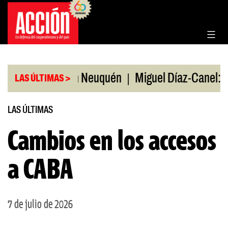
Saltar
al
contenido
|
ión de EE.UU en Neuquén
Miguel Díaz-Canel: «Es 
LAS ÚLTIMAS >
LAS ÚLTIMAS
Cambios en los accesos
a CABA
7 de julio de 2026