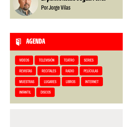
Por Jorge Vilas
AGENDA
VIDEOS
TELEVISIÓN
TEATRO
SERIES
REVISTAS
RECITALES
RADIO
PELÍCULAS
MUESTRAS
LUGARES
LIBROS
INTERNET
INFANTIL
DISCOS