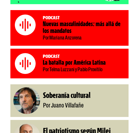
Podcast
Nuevas masculinidades: más allá de
los mandatos
Por Mariana Anzorena
Podcast
La batalla por América Latina
Por Telma Luzzani y Pablo Provitilo
Soberanía cultural
Por Juano Villafañe
El patriotismo según Milei