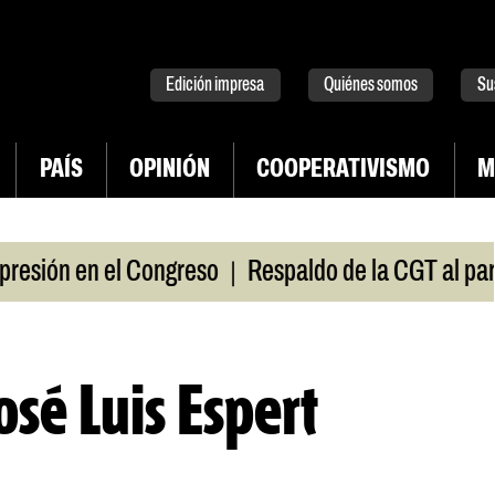
tter
instagram
tiktok
Youtube
Spotify
Edición impresa
Quiénes somos
Su
PAÍS
OPINIÓN
COOPERATIVISMO
M
|
sión en el Congreso
Respaldo de la CGT al paro uni
osé Luis Espert