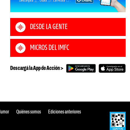
DESDE LA GENTE
MICROS DEL IMFC
Descargá la App de Acción >
Humor
Quiénes somos
Ediciones anteriores