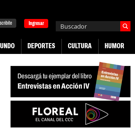
scribite
Ingresar
UNDO
DEPORTES
CULTURA
HUMOR
|
|
versitario
Industria textil sigue en caída
Sin sa