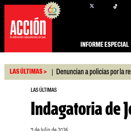
Saltar
twi
facebook
al
contenido
INFORME ESPECIAL
|
a por la crisis
Denuncian a policías por la repre
LAS ÚLTIMAS >
LAS ÚLTIMAS
Indagatoria de J
7 de julio de 2026