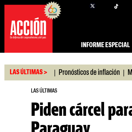
Saltar
twi
facebook
al
contenido
INFORME ESPECIAL
|
|
o universitario
Pronósticos de inflación
Miles 
LAS ÚLTIMAS >
LAS ÚLTIMAS
Piden cárcel par
Paraguay