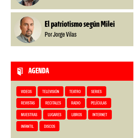
El patriotismo según Milei
Por Jorge Vilas
AGENDA
VIDEOS
TELEVISIÓN
TEATRO
SERIES
REVISTAS
RECITALES
RADIO
PELÍCULAS
MUESTRAS
LUGARES
LIBROS
INTERNET
INFANTIL
DISCOS