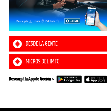
DESDE LA GENTE
MICROS DEL IMFC
Descargá la App de Acción >