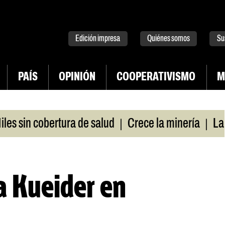
tter
instagram
tiktok
Youtube
Spotify
Edición impresa
Quiénes somos
Su
PAÍS
OPINIÓN
COOPERATIVISMO
M
|
|
sin cobertura de salud
Crece la minería
La Pam
a Kueider en