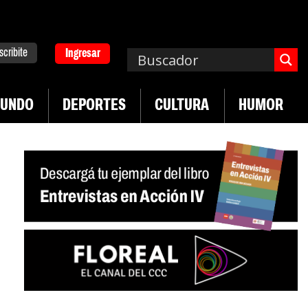
scribite
Ingresar
UNDO
DEPORTES
CULTURA
HUMOR
|
pa. Emergencia en salud mental
Los 43 estudian