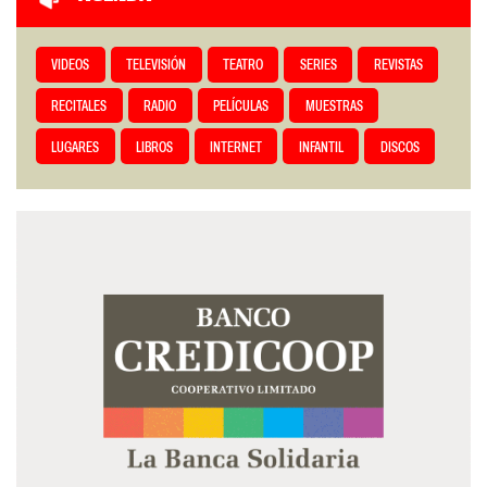
VIDEOS
TELEVISIÓN
TEATRO
SERIES
REVISTAS
RECITALES
RADIO
PELÍCULAS
MUESTRAS
LUGARES
LIBROS
INTERNET
INFANTIL
DISCOS