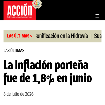
Saltar
al
contenido
|
|
s en julio
Bonificación en la Hidrovía
Suspende
LAS ÚLTIMAS >
LAS ÚLTIMAS
La inflación porteña
fue de 1,8% en junio
8 de julio de 2026