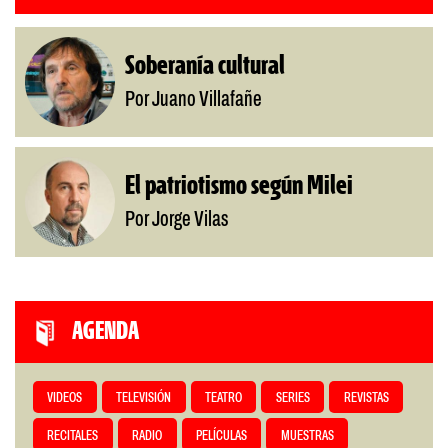
Soberanía cultural
Por Juano Villafañe
El patriotismo según Milei
Por Jorge Vilas
AGENDA
VIDEOS
TELEVISIÓN
TEATRO
SERIES
REVISTAS
RECITALES
RADIO
PELÍCULAS
MUESTRAS