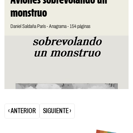
Aviones sobrevolando un
monstruo
Daniel Saldaña París - Anagrama - 154 páginas
Paginación
‹ ANTERIOR
SIGUIENTE ›
de