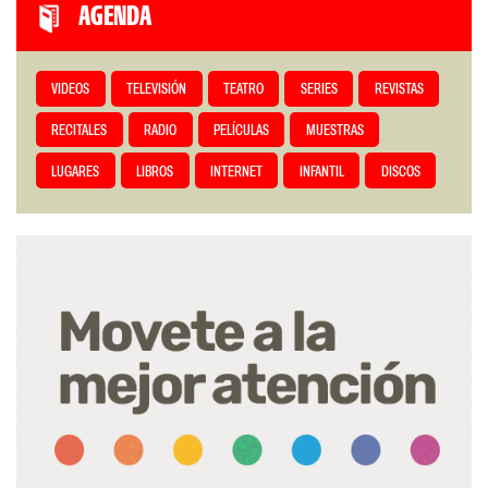
AGENDA
VIDEOS
TELEVISIÓN
TEATRO
SERIES
REVISTAS
RECITALES
RADIO
PELÍCULAS
MUESTRAS
LUGARES
LIBROS
INTERNET
INFANTIL
DISCOS