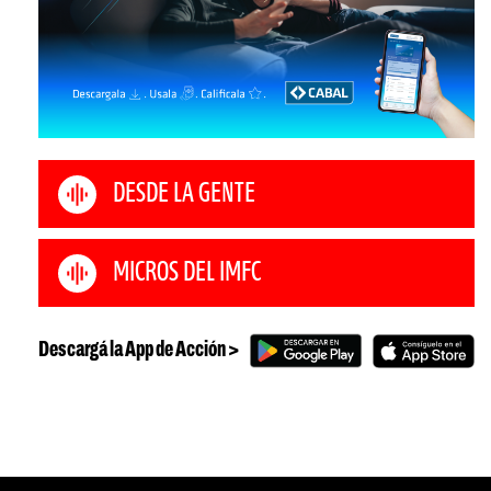
DESDE LA GENTE
MICROS DEL IMFC
Descargá la App de Acción >