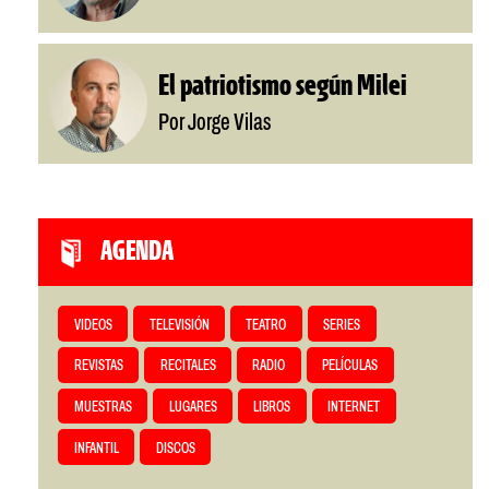
El patriotismo según Milei
Por Jorge Vilas
AGENDA
VIDEOS
TELEVISIÓN
TEATRO
SERIES
REVISTAS
RECITALES
RADIO
PELÍCULAS
MUESTRAS
LUGARES
LIBROS
INTERNET
INFANTIL
DISCOS