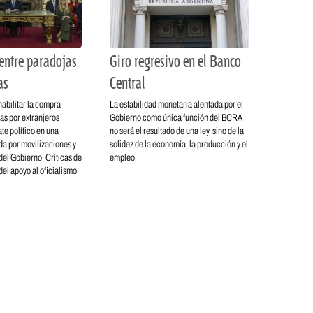
entre paradojas
Giro regresivo en el Banco
as
Central
habilitar la compra
La estabilidad monetaria alentada por el
rras por extranjeros
Gobierno como única función del BCRA
te político en una
no será el resultado de una ley, sino de la
a por movilizaciones y
solidez de la economía, la producción y el
el Gobierno. Críticas de
empleo.
 del apoyo al oficialismo.