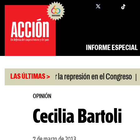
Saltar
twi
facebook
al
contenido
INFORME ESPECIAL
|
n a policías por la represión en el Congreso
Resp
LAS ÚLTIMAS >
OPINIÓN
Cecilia Bartoli
7 de marzo de 2013