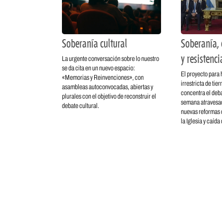
Soberanía cultural
Soberanía, 
y resistenci
La urgente conversación sobre lo nuestro
se da cita en un nuevo espacio:
El proyecto para 
«Memorias y Reinvenciones», con
irrestricta de tie
asambleas autoconvocadas, abiertas y
concentra el deba
plurales con el objetivo de reconstruir el
semana atravesad
debate cultural.
nuevas reformas d
la Iglesia y caída