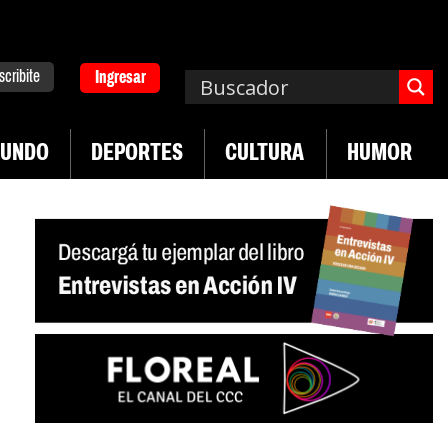
scribite
Ingresar
UNDO
DEPORTES
CULTURA
HUMOR
|
emplos asisten económicamente a la población
Indu