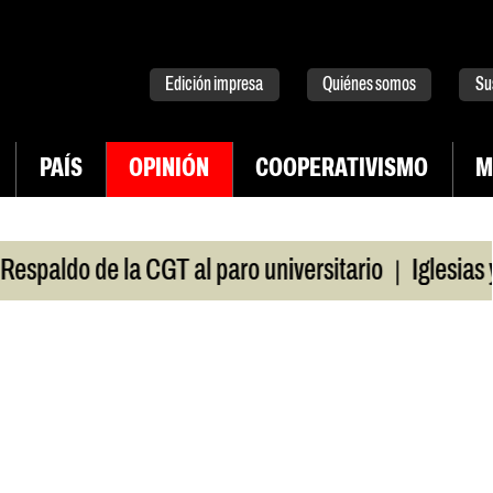
tter
instagram
tiktok
Youtube
Spotify
Edición impresa
Quiénes somos
Su
PAÍS
OPINIÓN
COOPERATIVISMO
M
|
aldo de la CGT al paro universitario
Iglesias y t