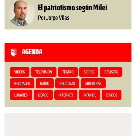
El patriotismo según Milei
Por Jorge Vilas
AGENDA
VIDEOS
TELEVISIÓN
TEATRO
SERIES
REVISTAS
RECITALES
RADIO
PELÍCULAS
MUESTRAS
LUGARES
LIBROS
INTERNET
INFANTIL
DISCOS