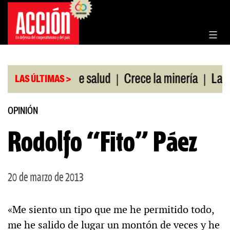
Saltar
al
contenido
|
|
sin cobertura de salud
Crece la minería
La Pamp
LAS ÚLTIMAS >
OPINIÓN
Rodolfo “Fito” Páez
20 de marzo de 2013
«Me siento un tipo que me he permitido todo,
me he salido de lugar un montón de veces y he