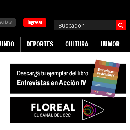
scribite
Ingresar
UNDO
DEPORTES
CULTURA
HUMOR
|
guay frente a crisis diplomática Argentina-Brasil