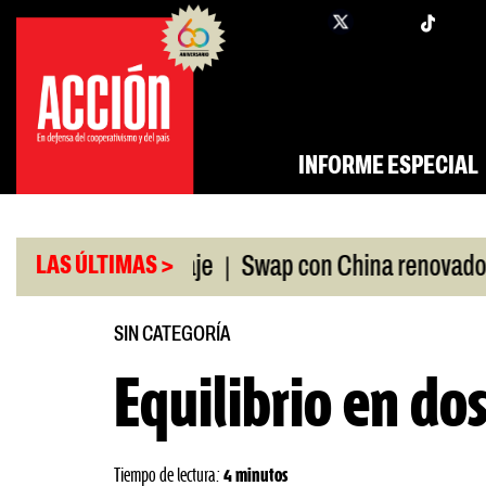
Saltar
twi
facebook
al
contenido
INFORME ESPECIAL
|
|
ANDIS, a peritaje
Swap con China renovado
Fal
LAS ÚLTIMAS >
SIN CATEGORÍA
Equilibrio en do
Tiempo de lectura:
4 minutos