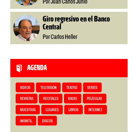
Por Juan Carlos Junio
Giro regresivo en el Banco
Central
Por Carlos Heller
AGENDA
VIDEOS
TELEVISIÓN
TEATRO
SERIES
REVISTAS
RECITALES
RADIO
PELÍCULAS
MUESTRAS
LUGARES
LIBROS
INTERNET
INFANTIL
DISCOS