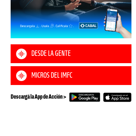
DESDE LA GENTE
MICROS DEL IMFC
Descargá la App de Acción >