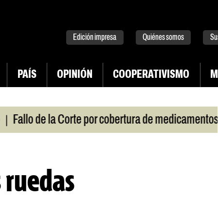
tter
instagram
tiktok
Youtube
Spotify
Edición impresa
Quiénes somos
Su
PAÍS
OPINIÓN
COOPERATIVISMO
M
|
lo de la Corte por cobertura de medicamentos
Uru
s ruedas