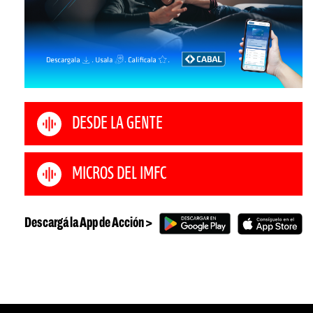
DESDE LA GENTE
MICROS DEL IMFC
Descargá la App de Acción >