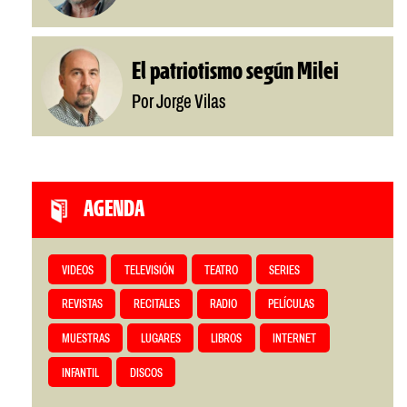
El patriotismo según Milei
Por Jorge Vilas
AGENDA
VIDEOS
TELEVISIÓN
TEATRO
SERIES
REVISTAS
RECITALES
RADIO
PELÍCULAS
MUESTRAS
LUGARES
LIBROS
INTERNET
INFANTIL
DISCOS