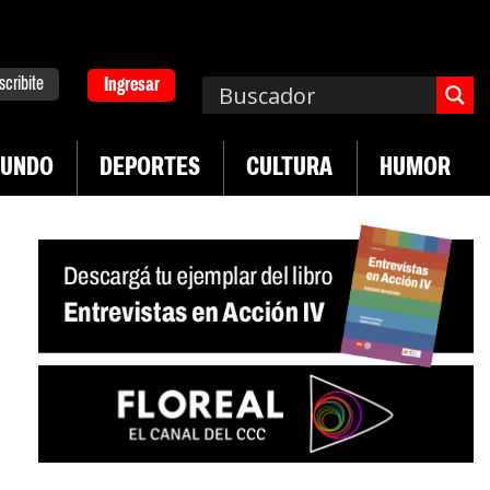
scribite
Ingresar
UNDO
DEPORTES
CULTURA
HUMOR
|
mpa. Emergencia en salud mental
Los 43 estudia