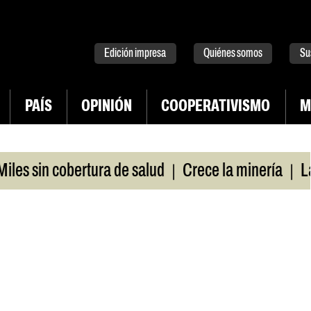
tter
instagram
tiktok
Youtube
Spotify
Edición impresa
Quiénes somos
Su
PAÍS
OPINIÓN
COOPERATIVISMO
M
|
|
 sin cobertura de salud
Crece la minería
La Pa