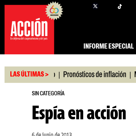
Saltar
twi
facebook
al
contenido
INFORME ESPECIAL
|
|
ro universitario
Pronósticos de inflación
Miles
LAS ÚLTIMAS >
SIN CATEGORÍA
Espía en acción
6 de junio de 2013