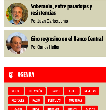
Soberanía, entre paradojas y
resistencias
Por Juan Carlos Junio
Giro regresivo en el Banco Central
Por Carlos Heller
AGENDA
VIDEOS
TELEVISIÓN
TEATRO
SERIES
REVISTAS
RECITALES
RADIO
PELÍCULAS
MUESTRAS
LUGARES
LIBROS
INTERNET
INFANTIL
DISCOS