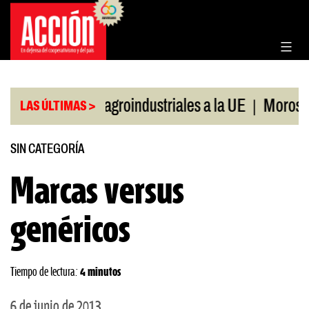
Saltar
al
contenido
|
rtaciones agroindustriales a la UE
Morosidad en j
LAS ÚLTIMAS >
SIN CATEGORÍA
Marcas versus
genéricos
Tiempo de lectura:
4 minutos
6 de junio de 2013