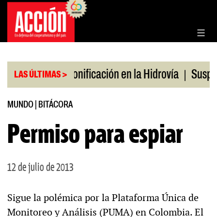
Saltar
al
contenido
|
|
en julio
Bonificación en la Hidrovía
Suspenden 
LAS ÚLTIMAS >
MUNDO
|
BITÁCORA
Permiso para espiar
12 de julio de 2013
Sigue la polémica por la Plataforma Única de
Monitoreo y Análisis (PUMA) en Colombia. El