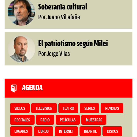
Soberanía cultural
Por Juano Villafañe
El patriotismo según Milei
Por Jorge Vilas
AGENDA
VIDEOS
TELEVISIÓN
TEATRO
SERIES
REVISTAS
RECITALES
RADIO
PELÍCULAS
MUESTRAS
LUGARES
LIBROS
INTERNET
INFANTIL
DISCOS