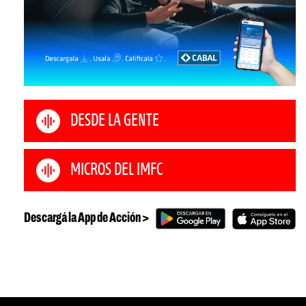
DESDE LA GENTE
MICROS DEL IMFC
Descargá la App de Acción >