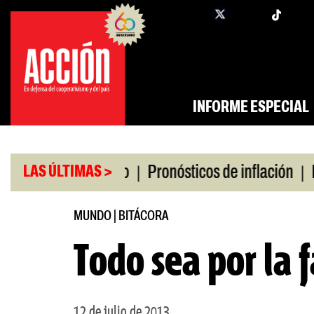
Saltar
twi
facebook
al
contenido
INFORME ESPECIAL
|
|
ro universitario
Pronósticos de inflación
Miles
LAS ÚLTIMAS >
MUNDO
|
BITÁCORA
Todo sea por la 
12 de julio de 2013