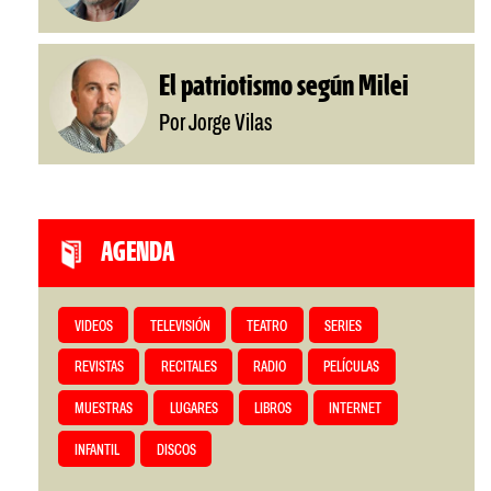
El patriotismo según Milei
Por Jorge Vilas
AGENDA
VIDEOS
TELEVISIÓN
TEATRO
SERIES
REVISTAS
RECITALES
RADIO
PELÍCULAS
MUESTRAS
LUGARES
LIBROS
INTERNET
INFANTIL
DISCOS