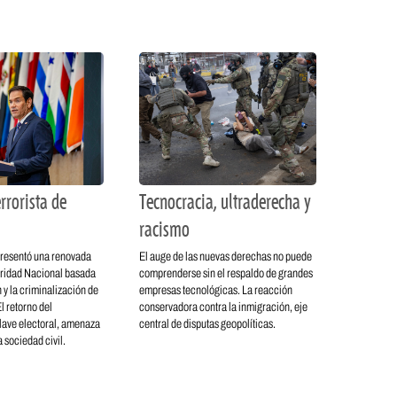
rrorista de
Tecnocracia, ultraderecha y
racismo
resentó una renovada
El auge de las nuevas derechas no puede
ridad Nacional basada
comprenderse sin el respaldo de grandes
 y la criminalización de
empresas tecnológicas. La reacción
l retorno del
conservadora contra la inmigración, eje
lave electoral, amenaza
central de disputas geopolíticas.
 sociedad civil.