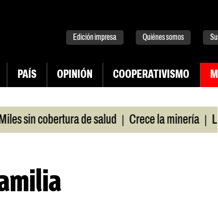
tter
instagram
tiktok
Youtube
Spotify
Edición impresa
Quiénes somos
Su
PAÍS
OPINIÓN
COOPERATIVISMO
M
|
|
 sin cobertura de salud
Crece la minería
La Pa
familia