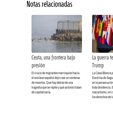
Notas relacionadas
Ceuta, una frontera bajo
La guerra te
presión
Trump
El cruce de migrantes marroquíes hacia
La Casa Blanca p
el enclave español dejó casi un centenar
Doctrina de Segu
de muertos. Qué hay detrás de una
en la persecución
tragedia que se repite y qué actores tratan
toda disidencia. E
de capitalizarla.
macartismo, en c
los derechos de la