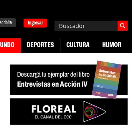
scribite
Ingresar
UNDO
DEPORTES
CULTURA
HUMOR
|
mpa. Emergencia en salud mental
Los 43 estudia