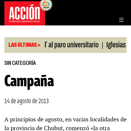
Saltar
al
contenido
|
ldo de la CGT al paro universitario
Iglesias y te
LAS ÚLTIMAS >
SIN CATEGORÍA
Campaña
14 de agosto de 2013
A principios de agosto, en varias localidades de
la provincia de Chubut, comenzó «la otra