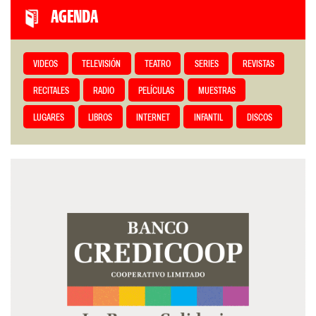
AGENDA
VIDEOS
TELEVISIÓN
TEATRO
SERIES
REVISTAS
RECITALES
RADIO
PELÍCULAS
MUESTRAS
LUGARES
LIBROS
INTERNET
INFANTIL
DISCOS