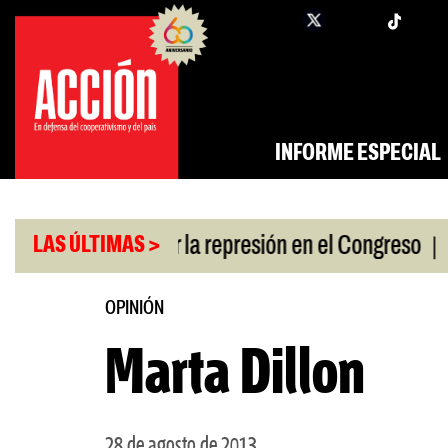
Saltar
twi
facebook
al
contenido
INFORME ESPECIAL
|
n a policías por la represión en el Congreso
Resp
LAS ÚLTIMAS >
OPINIÓN
Marta Dillon
28 de agosto de 2013