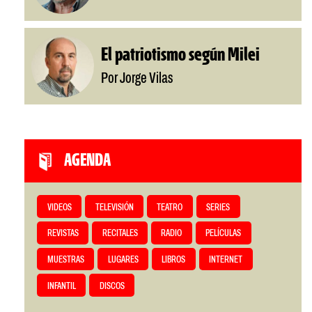
El patriotismo según Milei
Por Jorge Vilas
AGENDA
VIDEOS
TELEVISIÓN
TEATRO
SERIES
REVISTAS
RECITALES
RADIO
PELÍCULAS
MUESTRAS
LUGARES
LIBROS
INTERNET
INFANTIL
DISCOS