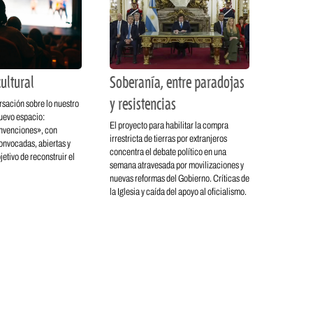
ultural
Soberanía, entre paradojas
y resistencias
rsación sobre lo nuestro
nuevo espacio:
El proyecto para habilitar la compra
nvenciones», con
irrestricta de tierras por extranjeros
nvocadas, abiertas y
concentra el debate político en una
jetivo de reconstruir el
semana atravesada por movilizaciones y
nuevas reformas del Gobierno. Críticas de
la Iglesia y caída del apoyo al oficialismo.