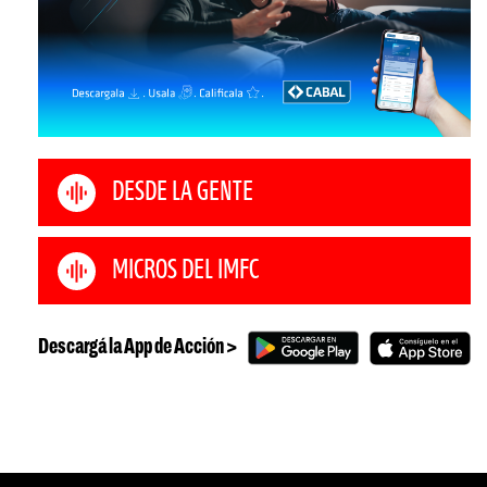
DESDE LA GENTE
MICROS DEL IMFC
Descargá la App de Acción >