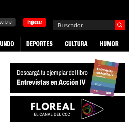
scribite
Ingresar
UNDO
DEPORTES
CULTURA
HUMOR
|
mplos asisten económicamente a la población
Indu