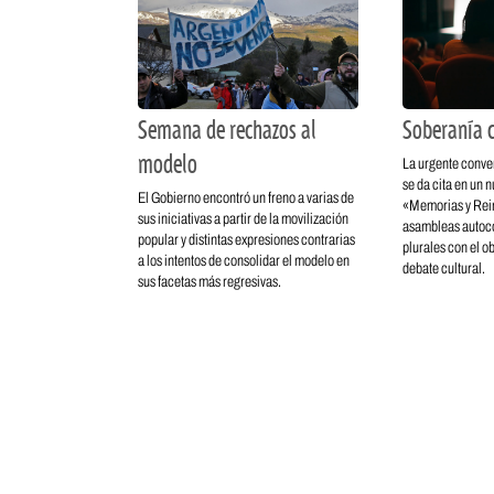
Semana de rechazos al
Soberanía c
modelo
La urgente conve
se da cita en un 
El Gobierno encontró un freno a varias de
«Memorias y Rei
sus iniciativas a partir de la movilización
asambleas autoco
popular y distintas expresiones contrarias
plurales con el ob
a los intentos de consolidar el modelo en
debate cultural.
sus facetas más regresivas.