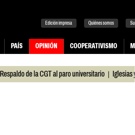
tter
instagram
tiktok
Youtube
Spotify
Edición impresa
Quiénes somos
Su
PAÍS
OPINIÓN
COOPERATIVISMO
M
|
aldo de la CGT al paro universitario
Iglesias y te