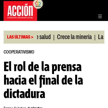
Saltar
al
contenido
|
|
 cobertura de salud
Crece la minería
La Pampa.
LAS ÚLTIMAS >
COOPERATIVISMO
El rol de la prensa
hacia el final de la
dictadura