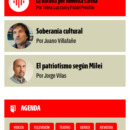
La batalla por América Latina
Por Telma Luzzani y Pablo Provitilo
Soberanía cultural
Por Juano Villafañe
El patriotismo según Milei
Por Jorge Vilas
AGENDA
VIDEOS
TELEVISIÓN
TEATRO
SERIES
REVISTAS