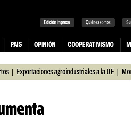
tter
instagram
tiktok
Youtube
Spotify
Edición impresa
Quiénes somos
Su
PAÍS
OPINIÓN
COOPERATIVISMO
M
|
|
Exportaciones agroindustriales a la UE
Morosid
aumenta