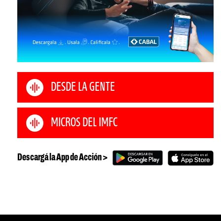
DESDE LA GENTE
MICROS DEL IMFC
Descargá la App de Acción >