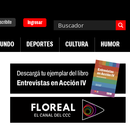
scribite
Ingresar
UNDO
DEPORTES
CULTURA
HUMOR
|
ad en jóvenes precarizados
Cae la actividad en s