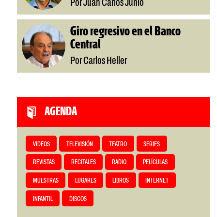
Por Juan Carlos Junio
Giro regresivo en el Banco
Central
Por Carlos Heller
AGENDA
VIDEOS
TELEVISIÓN
TEATRO
SERIES
REVISTAS
RECITALES
RADIO
PELÍCULAS
MUESTRAS
LUGARES
LIBROS
INTERNET
INFANTIL
DISCOS