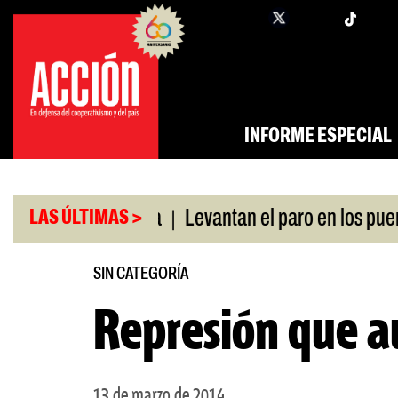
Saltar
twi
facebook
al
contenido
INFORME ESPECIAL
|
 swap con China
Levantan el paro en los puertos
LAS ÚLTIMAS >
SIN CATEGORÍA
Represión que 
13 de marzo de 2014